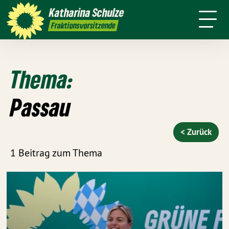
Über mich
Meine Arbeit
Katharina
Schulze
sse
Kontakt
Transparenz
Fraktionsvorsitzende
Thema:
Passau
< Zurück
1 Beitrag zum Thema