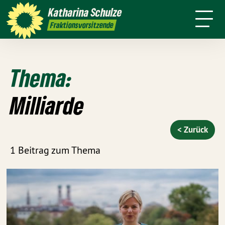
Über mich
Meine Arbeit
Katharina
Schulze
sse
Kontakt
Transparenz
Fraktionsvorsitzende
Thema:
Milliarde
< Zurück
1 Beitrag zum Thema