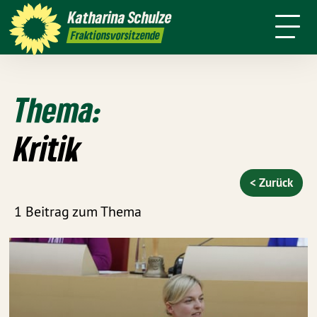
Über mich
Meine Arbeit
Katharina
Schulze
sse
Kontakt
Transparenz
Fraktionsvorsitzende
Thema:
Kritik
< Zurück
1 Beitrag zum Thema