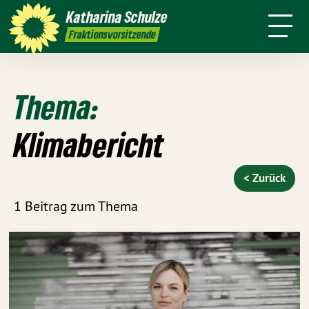
Über mich
Meine Arbeit
Katharina
Schulze
sse
Kontakt
Transparenz
Fraktionsvorsitzende
Thema:
Klimabericht
< Zurück
1 Beitrag zum Thema