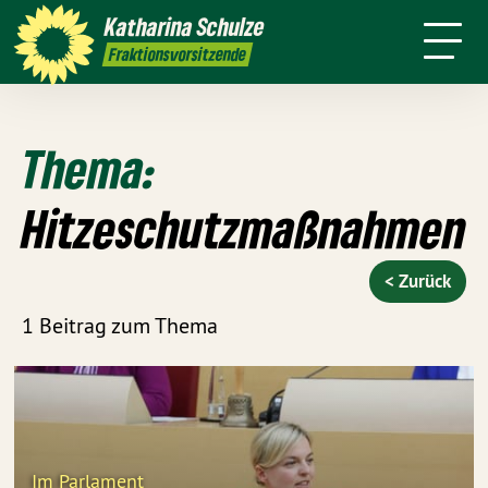
Über mich
Meine Arbeit
Katharina
Schulze
sse
Kontakt
Transparenz
Fraktionsvorsitzende
Thema:
Hitzeschutzmaßnahmen
< Zurück
1 Beitrag zum Thema
Im Parlament