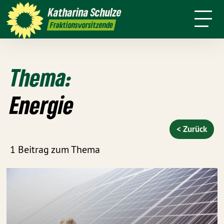
Über mich
Meine Arbeit
Katharina
Schulze
sse
Kontakt
Transparenz
Fraktionsvorsitzende
Thema:
Energie
< Zurück
1 Beitrag zum Thema