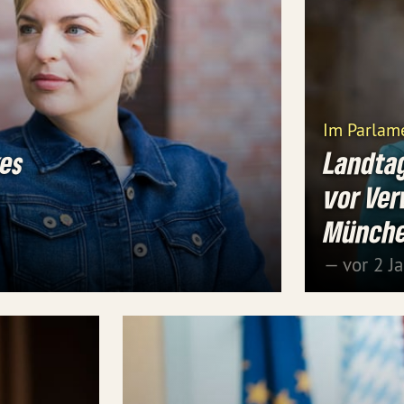
Im Parlam
kes
Landta
vor Ver
Münch
— vor 2 J