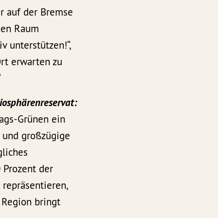
er auf der Bremse
chen Raum
 unterstützen!“,
Ort erwarten zu
“
iosphärenreservat:
tags-Grünen ein
s und großzügige
gliches
 Prozent der
repräsentieren,
 Region bringt