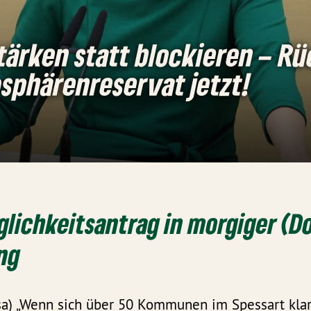
stärken statt blockieren – R
osphärenreservat jetzt!
lichkeitsantrag in morgiger (Do,
ng
sa) „Wenn sich über 50 Kommunen im Spessart klar