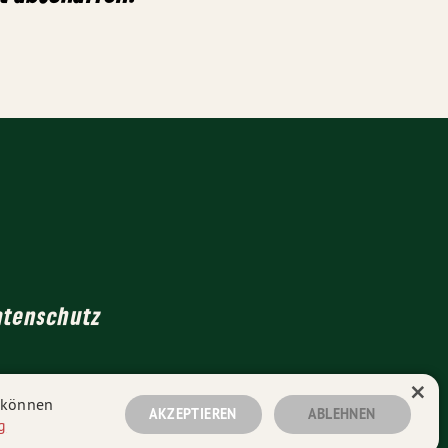
atenschutz
×
n können
AKZEPTIEREN
ABLEHNEN
g