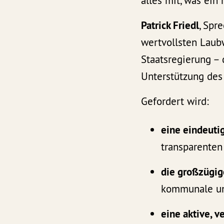
alles mit, was ei
Patrick Friedl
, Spr
wertvollsten Laubw
Staatsregierung – 
Unterstützung des 
Gefordert wird:
eine eindeutig
transparenten
die großzügig
kommunale un
eine aktive, v