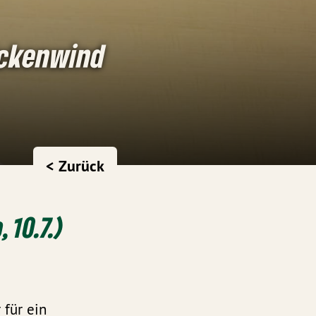
ückenwind
< Zurück
 10.7.)
 für ein