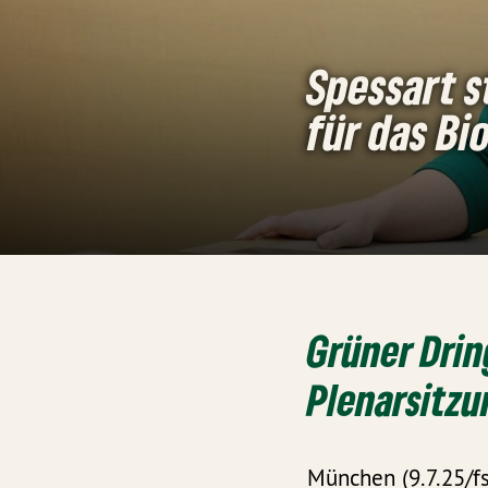
Spessart 
für das Bi
Grüner Dring
Plenarsitzu
München (9.7.25/f