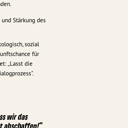
nden.
g und Stärkung des
ologisch, sozial
kunftschance für
et: „Lasst die
alogprozess".
ass wir das
zt abschaffen!“