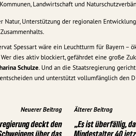
 Kommunen, Landwirtschaft und Naturschutzverbä
r Natur, Unterstützung der regionalen Entwicklun
n Zusammenhalts.
rvat Spessart wäre ein Leuchtturm für Bayern – ök
. Wer dies aktiv blockiert, gefährdet eine große Zu
harina Schulze
. Und an die Staatsregierung gericht
entscheiden und unterstützt vollumfänglich den Di
Neuerer Beitrag
Älterer Beitrag
sregierung deckt den
„Es ist überfällig, d
Schweigens über das
Mindestalter 40 jet