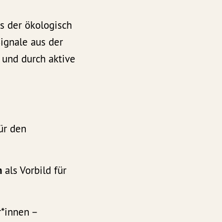
es der ökologisch
Signale aus der
 und durch aktive
ür den
n
als Vorbild für
r*innen –