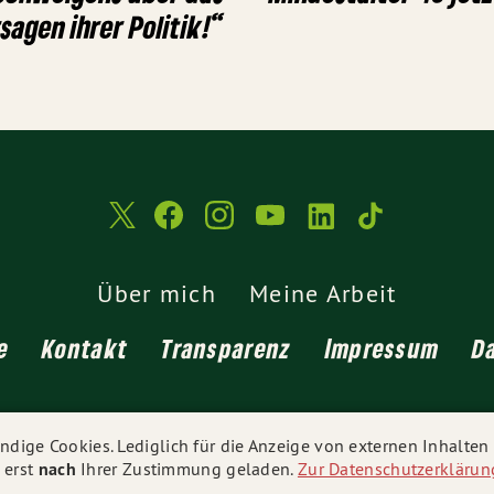
sagen ihrer Politik!“
Über mich
Meine Arbeit
e
Kontakt
Transparenz
Impressum
D
© 2026
Katharina Schulze
- Alle Rechte vorbehalten.
dige Cookies. Lediglich für die Anzeige von externen Inhalte
 erst
nach
Ihrer Zustimmung geladen.
Zur Datenschutzerklärun