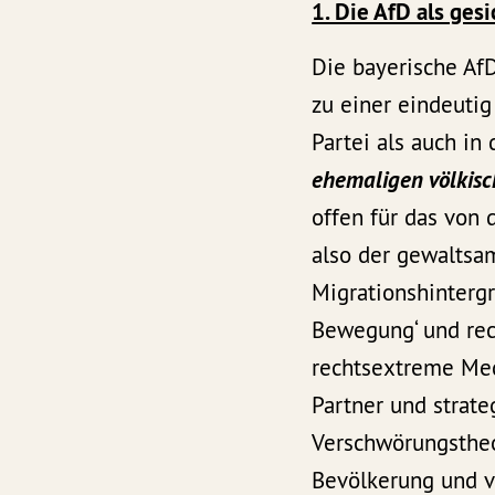
1. Die AfD als ges
Die bayerische AfD
zu einer eindeuti
Partei als auch in
ehemaligen völkisch
offen für das von 
also der gewaltsa
Migrationshintergr
Bewegung‘ und recht
rechtsextreme Med
Partner und strateg
Verschwörungstheo
Bevölkerung und ve