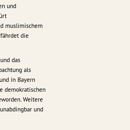
nen und
ürt
und muslimischem
fährdet die
 und das
bachtung als
 und in Bayern
ie demokratischen
eworden. Weitere
 unabdingbar und