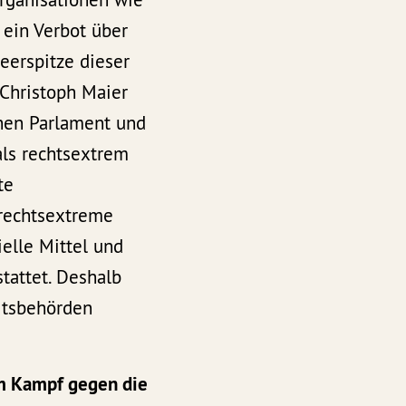
 ein Verbot über
peerspitze dieser
Christoph Maier
chen Parlament und
als rechtsextrem
te
 rechtsextreme
elle Mittel und
tattet. Deshalb
eitsbehörden
m Kampf gegen die