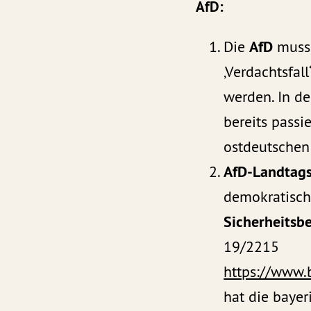
AfD:
AfD
Die
muss 
‚Verdachtsfall
werden. In d
bereits passi
ostdeutschen
AfD-Landtag
demokratisc
Sicherheitsb
19/2215
https://www.
hat die baye