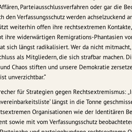
ffären, Parteiausschlussverfahren oder gar die B
h den Verfassungsschutz werden achselzuckend an
ützt weiterhin offen ihre rechtsextremen Kontakte,
bt ihre widerwärtigen Remigrations-Phantasien vo
at sich längst radikalisiert. Wer da nicht mitmacht
chluss als Mitgliedern, die sich strafbar machen. Di
l und Chaos stiften und unsere Demokratie zersetze
st unverzichtbar.“
precher für Strategien gegen Rechtsextremismus: „I
vereinbarkeitsliste‘ längst in die Tonne geschmiss
htsextremen Organisationen wie der Identitären 
ent sowie mit vom Verfassungsschutz beobachtete
 Parteinahe und parteigebundene rechtsextreme O