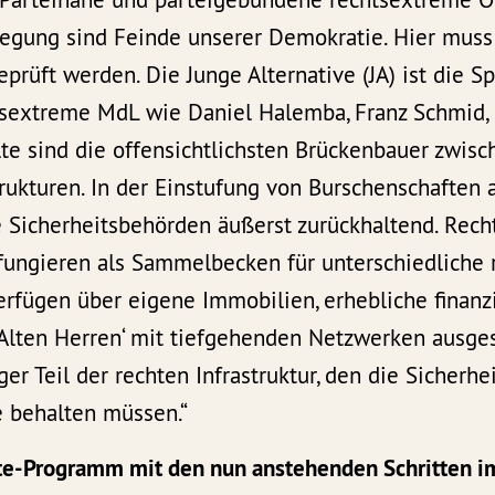
wegung sind Feinde unserer Demokratie. Hier muss
eprüft werden. Die Junge Alternative (JA) ist die S
tsextreme MdL wie Daniel Halemba, Franz Schmid, 
te sind die offensichtlichsten Brückenbauer zwis
rukturen. In der Einstufung von Burschenschaften 
e Sicherheitsbehörden äußerst zurückhaltend. Rech
fungieren als Sammelbecken für unterschiedliche
rfügen über eigene Immobilien, erhebliche finanzi
‚Alten Herren‘ mit tiefgehenden Netzwerken ausges
iger Teil der rechten Infrastruktur, den die Sicherh
 behalten müssen.“
e-Programm mit den nun anstehenden Schritten i