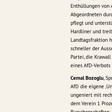
Enthüllungen von A
Abgeordneten durc
pflegt und unterst
Hardliner und trei
Landtagsfraktion h
schneller der Auss
Partei, die Krawal
eines AfD-Verbots i
Cemal Bozoglu
, S
AfD die eigene ‚Un
ungeniert mit rec
dem Verein 1 Proz
Burschenschaften.