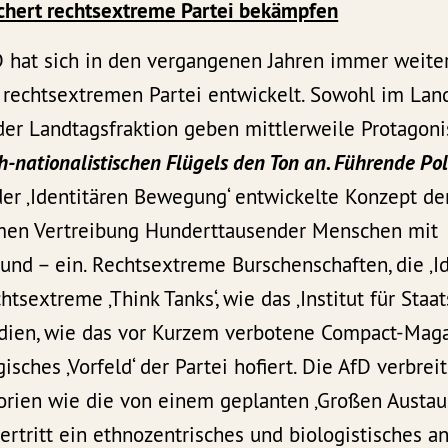
ichert rechtsextreme Partei bekämpfen
 hat sich in den vergangenen Jahren immer weiter 
g rechtsextremen Partei entwickelt. Sowohl im Lan
 der Landtagsfraktion geben mittlerweile Protagoni
-nationalistischen Flügels den Ton an. Führende Pol
der ‚Identitären Bewegung‘ entwickelte Konzept der
men Vertreibung Hunderttausender Menschen mit
und – ein. Rechtsextreme Burschenschaften, die ‚I
sextreme ‚Think Tanks‘, wie das ‚Institut für Staat
ien, wie das vor Kurzem verbotene Compact-Maga
isches ‚Vorfeld‘ der Partei hofiert. Die AfD verbrei
rien wie die von einem geplanten ‚Großen Austau
rtritt ein ethnozentrisches und biologistisches a