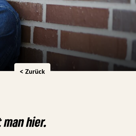
< Zurück
et man
hier
.