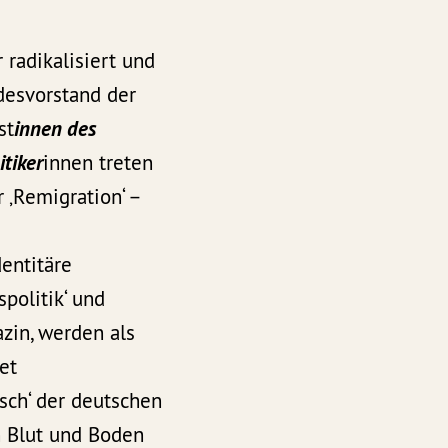
radikalisiert und
desvorstand der
st
innen des
itiker
innen treten
 ‚Remigration‘ –
dentitäre
spolitik‘ und
zin, werden als
tet
sch‘ der deutschen
n Blut und Boden