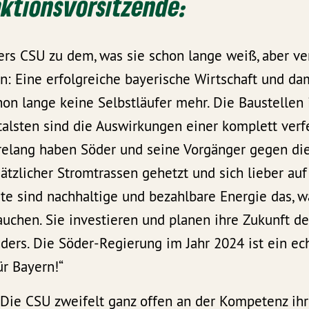
raktionsvorsitzende:
ers CSU zu dem, was sie schon lange weiß, aber ve
n: Eine erfolgreiche bayerische Wirtschaft und da
on lange keine Selbstläufer mehr. Die Baustellen 
talsten sind die Auswirkungen einer komplett verf
ahrelang haben Söder und seine Vorgänger gegen di
tzlicher Stromtrassen gehetzt und sich lieber auf 
ute sind nachhaltige und bezahlbare Energie das,
uchen. Sie investieren und planen ihre Zukunft d
ers. Die Söder-Regierung im Jahr 2024 ist ein ec
ür Bayern!“
 Die CSU zweifelt ganz offen an der Kompetenz ih