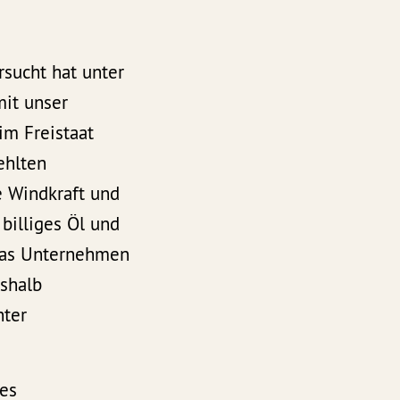
rsucht hat unter
mit unser
im Freistaat
ehlten
e Windkraft und
billiges Öl und
 was Unternehmen
eshalb
hter
res