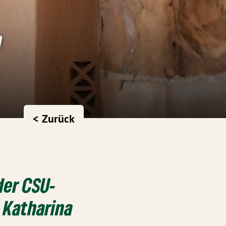
n
< Zurück
der CSU-
n
Katharina