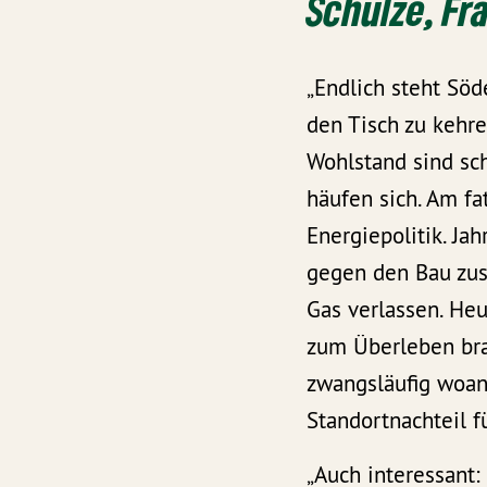
Schulze
, F
„Endlich steht Söd
den Tisch zu kehre
Wohlstand sind sch
häufen sich. Am fa
Energiepolitik. J
gegen den Bau zusä
Gas verlassen. He
zum Überleben bra
zwangsläufig woand
Standortnachteil f
„Auch interessant: